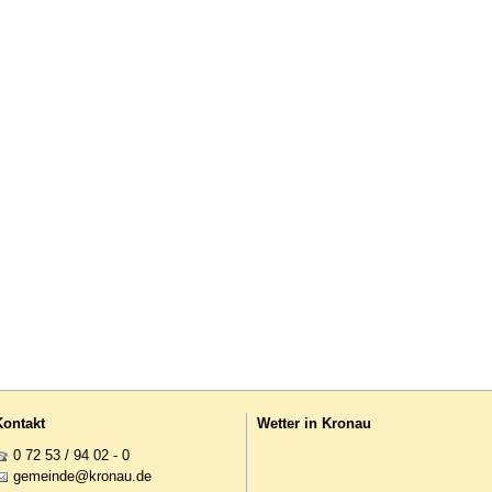
Kontakt
Wetter in Kronau
0 72 53 / 94 02 - 0
g
m
nd
kr
n
d