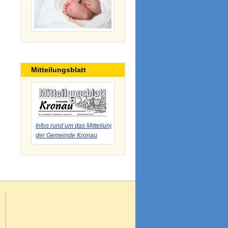
Mitteilungsblatt
Infos rund um das Mitteilungsblatt
der Gemeinde Kronau