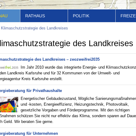
NAU
RATHAUS
POLITIK
FREIZE
Klimaschutzstrategie des Landkreises
limaschutzstrategie des Landkreises
maschutzstrategie des Landkreises – zeozweifrei2035
Im Jahr 2010 wurde das integrierte Energie- und Klimaschutzkon
 den Landkreis Karlsruhe und für 32 Kommunen von der Umwelt- und
rgieagentur Kreis Karlsruhe erstellt.
rgieberatung für Privathaushalte
Energetischer Gebäudezustand, Mögliche Sanierungsmaßnahme
und -kosten, Energieeffizienz, Heizungstechnik, Photovoltaik,
gesetzliche Vorgaben und Förderprogramme. Mit den richtigen
nahmen schützen Sie nicht nur effektiv das Klima, sondern sparen auf Daue
h Geld. Wir beraten Sie gerne.
ergieberatung für Unternehmen