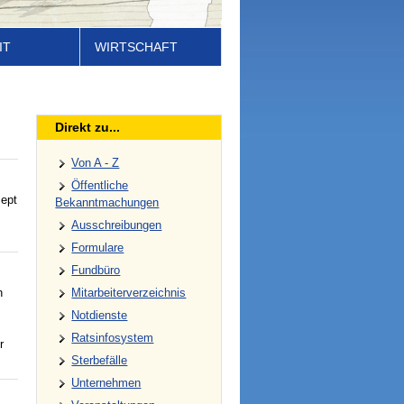
IT
WIRTSCHAFT
Direkt zu...
Von A - Z
Öffentliche
zept
Bekanntmachungen
Ausschreibungen
Formulare
Fundbüro
n
Mitarbeiterverzeichnis
Notdienste
Ratsinfosystem
r
Sterbefälle
Unternehmen