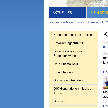
AKTUELLES
MEIN KRO
Startseite
Mein Kronau
Klimaschutz
K
Behörden und Dienststellen
Bevölkerungsstruktur
Kli
Gutachterausschuss/
Bodenrichtwerte
für
Ene
Dä Krunämä Ralli
Ene
Einrichtungen
Gemeindeentwicklung
GIK Generationen Initiative
Maß
Kronau
auc
Grußwort
En