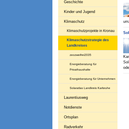
Geschichte
Kinder und Jugend
Klimaschutz
um
Klimaschutzprojekte in Kronau
Sol
Klimaschutzstrategie des
Landkreises
zeozweifrei2035
Kar
Sol
Energieberatung für
ode
Privathaushalte
Energieberatung für Unternehmen
Solaratlas Landkreis Karlsruhe
Laurentiusweg
Notdienste
Ortsplan
Radverkehr