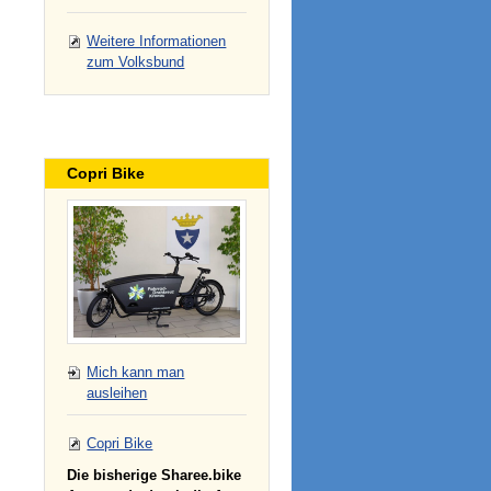
Weitere Informationen
zum Volksbund
Copri Bike
Mich kann man
ausleihen
Copri Bike
Die bisherige Sharee.bike