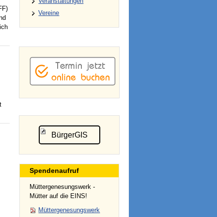
Veranstaltungen
FF)
Vereine
nd
ich
t
BürgerGIS
Spendenaufruf
Müttergenesungswerk -
Mütter auf die EINS!
Müttergenesungswerk