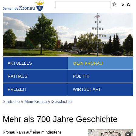
A
A
AKTUELLES
MEIN KRONAU
RATHAUS
POLITIK
FREIZEIT
WIRTSCHAFT
Startseite
Mein Kronau
Geschichte
Mehr als 700 Jahre Geschichte
Kronau kann auf eine mindestens