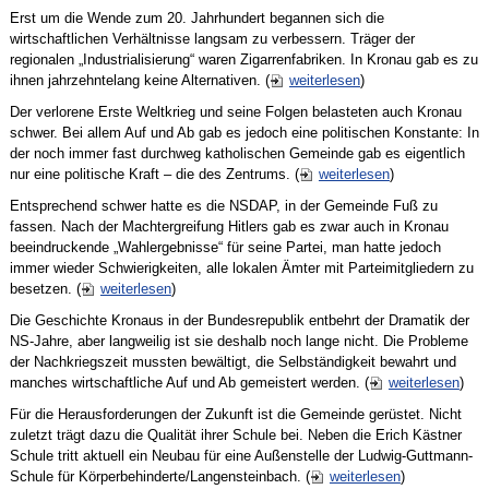
Erst um die Wende zum 20. Jahrhundert begannen sich die
wirtschaftlichen Verhältnisse langsam zu verbessern. Träger der
regionalen „Industrialisierung“ waren Zigarrenfabriken. In Kronau gab es zu
ihnen jahrzehntelang keine Alternativen. (
weiterlesen
)
Der verlorene Erste Weltkrieg und seine Folgen belasteten auch Kronau
schwer. Bei allem Auf und Ab gab es jedoch eine politischen Konstante: In
der noch immer fast durchweg katholischen Gemeinde gab es eigentlich
nur eine politische Kraft – die des Zentrums. (
weiterlesen
)
Entsprechend schwer hatte es die NSDAP, in der Gemeinde Fuß zu
fassen. Nach der Machtergreifung Hitlers gab es zwar auch in Kronau
beeindruckende „Wahlergebnisse“ für seine Partei, man hatte jedoch
immer wieder Schwierigkeiten, alle lokalen Ämter mit Parteimitgliedern zu
besetzen. (
weiterlesen
)
Die Geschichte Kronaus in der Bundesrepublik entbehrt der Dramatik der
NS-Jahre, aber langweilig ist sie deshalb noch lange nicht. Die Probleme
der Nachkriegszeit mussten bewältigt, die Selbständigkeit bewahrt und
manches wirtschaftliche Auf und Ab gemeistert werden. (
weiterlesen
)
Für die Herausforderungen der Zukunft ist die Gemeinde gerüstet. Nicht
zuletzt trägt dazu die Qualität ihrer Schule bei. Neben die Erich Kästner
Schule tritt aktuell ein Neubau für eine Außenstelle der Ludwig-Guttmann-
Schule für Körperbehinderte/Langensteinbach. (
weiterlesen
)