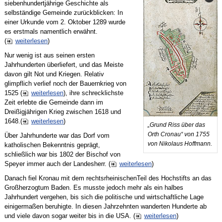
siebenhundertjährige Geschichte als
selbständige Gemeinde zurückblicken: In
einer Urkunde vom 2. Oktober 1289 wurde
es erstmals namentlich erwähnt.
(
weiterlesen
)
Nur wenig ist aus seinen ersten
Jahrhunderten überliefert, und das Meiste
davon gilt Not und Kriegen. Relativ
glimpflich verlief noch der Bauernkrieg von
1525 (
weiterlesen
), ihre schrecklichste
Zeit erlebte die Gemeinde dann im
Dreißigjährigen Krieg zwischen 1618 und
1648.(
weiterlesen
)
„Grund Riss über das
Orth Cronau“ von 1755
Über Jahrhunderte war das Dorf vom
von Nikolaus Hoffmann.
katholischen Bekenntnis geprägt,
schließlich war bis 1802 der Bischof von
Speyer immer auch der Landesherr. (
weiterlesen
)
Danach fiel Kronau mit dem rechtsrheinischenTeil des Hochstifts an das
Großherzogtum Baden. Es musste jedoch mehr als ein halbes
Jahrhundert vergehen, bis sich die politische und wirtschaftliche Lage
einigermaßen beruhigte. In diesen Jahrzehnten wanderten Hunderte ab
und viele davon sogar weiter bis in die USA. (
weiterlesen
)