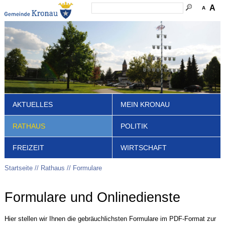
A
A
AKTUELLES
MEIN KRONAU
RATHAUS
POLITIK
FREIZEIT
WIRTSCHAFT
Startseite
Rathaus
Formulare
Formulare und Onlinedienste
Hier stellen wir Ihnen die gebräuchlichsten Formulare im PDF-Format zur