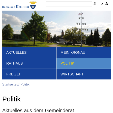
A
A
AKTUELLES
MEIN KRONAU
RATHAUS
POLITIK
FREIZEIT
WIRTSCHAFT
Startseite
Politik
Politik
Aktuelles aus dem Gemeinderat