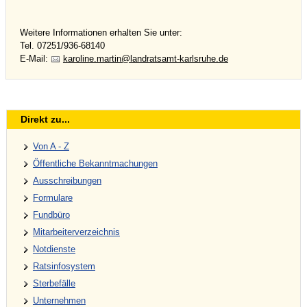
Weitere Informationen erhalten Sie unter:
Tel. 07251/936-68140
E-Mail:
k
r
l
n
m
rt
n
l
ndr
ts
mt-k
rlsr
h
d
Direkt zu...
Von A - Z
Öffentliche Bekanntmachungen
Ausschreibungen
Formulare
Fundbüro
Mitarbeiterverzeichnis
Notdienste
Ratsinfosystem
Sterbefälle
Unternehmen