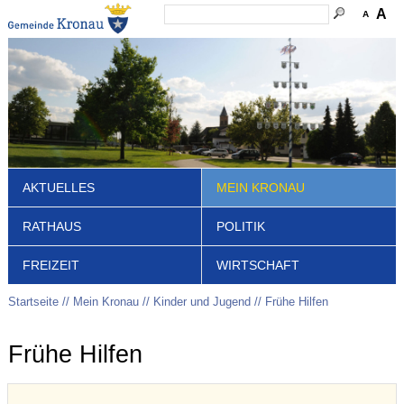
A
A
AKTUELLES
MEIN KRONAU
RATHAUS
POLITIK
FREIZEIT
WIRTSCHAFT
Startseite
Mein Kronau
Kinder und Jugend
Frühe Hilfen
Frühe Hilfen