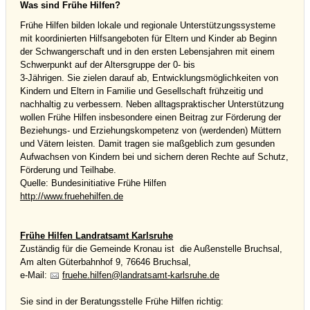
Was sind Frühe Hilfen?
Frühe Hilfen bilden lokale und regionale Unterstützungssysteme
mit koordinierten Hilfsangeboten für Eltern und Kinder ab Beginn
der Schwangerschaft und in den ersten Lebensjahren mit einem
Schwerpunkt auf der Altersgruppe der 0- bis
3-Jährigen. Sie zielen darauf ab, Entwicklungsmöglichkeiten von
Kindern und Eltern in Familie und Gesellschaft frühzeitig und
nachhaltig zu verbessern. Neben alltagspraktischer Unterstützung
wollen Frühe Hilfen insbesondere einen Beitrag zur Förderung der
Beziehungs- und Erziehungskompetenz von (werdenden) Müttern
und Vätern leisten. Damit tragen sie maßgeblich zum gesunden
Aufwachsen von Kindern bei und sichern deren Rechte auf Schutz,
Förderung und Teilhabe.
Quelle: Bundesinitiative Frühe Hilfen
http://www.fruehehilfen.de
Frühe Hilfen Landratsamt Karlsruhe
Zuständig für die Gemeinde Kronau ist die Außenstelle Bruchsal,
Am alten Güterbahnhof 9, 76646 Bruchsal,
e-Mail:
fr
h
h
lf
n
l
ndr
ts
mt-k
rlsr
h
d
Sie sind in der Beratungsstelle Frühe Hilfen richtig: