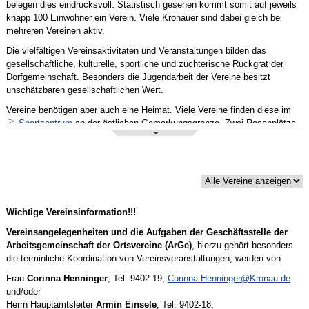
belegen dies eindrucksvoll. Statistisch gesehen kommt somit auf jeweils
knapp 100 Einwohner ein Verein. Viele Kronauer sind dabei gleich bei
mehreren Vereinen aktiv.
Die vielfältigen Vereinsaktivitäten und Veranstaltungen bilden das
gesellschaftliche, kulturelle, sportliche und züchterische Rückgrat der
Dorfgemeinschaft. Besonders die Jugendarbeit der Vereine besitzt
unschätzbaren gesellschaftlichen Wert.
Vereine benötigen aber auch eine Heimat. Viele Vereine finden diese im
Sportzentrum
an der östlichen Gemarkungsgrenze. Zwei Rasenplätze
und Leichtathletikanlagen sowie die
Mehrzweckhalle
bieten gute gute
Trainings- und Wettkampfbedingungen und gerade die Halle den
passenden Rahmen für Veranstaltungen aller Art.
Die Vereinsheime des VfR "Olympia" Kronau und der Turn- und
Sportgemeinde (TSG) ergänzen die gemeindlichen Angebote. Daneben hat
der Verein für Deutsche Schäferhunde seine Anlage in unmittelbarer Nähe.
Wichtige Vereinsinformation!!!
Der Tennisclub "Blau-Weiß", die Kegelvereinigung, der Gesangverein
"Frohsinn", der Reisetaubenverein "Heimatliebe", die Kronauer
Vereinsangelegenheiten und die Aufgaben der Geschäftsstelle der
KarnevalsGesellschaft, der Verein "Wandern, Freizeit und mehr", der
Arbeitsgemeinschaft der Ortsvereine (ArGe)
, hierzu gehört besonders
Sportschützenverein sowie der Automobilclub, als auch der
die terminliche Koordination von Vereinsveranstaltungen, werden von
Radsportverein "Ideal" und die Guggemusik "Bärämaddl" bilden mit ihren
Frau
Corinna Henninger
, Tel. 9402-19,
Corinna.Henninger@Kronau.de
Anlagen im Vereinsgelände Mühlhaag ein regelrechtes Vereinszentrum.
und/oder
Multifunktional genutzt wird das ehemalige Kronauer Schulhaus. Das
Herrn Hauptamtsleiter
Armin Einsele
, Tel. 9402-18,