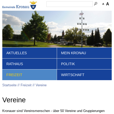
A
A
AKTUELLES
MEIN KRONAU
RATHAUS
POLITIK
FREIZEIT
WIRTSCHAFT
Startseite
Freizeit
Vereine
Vereine
Kronauer sind Vereinsmenschen - über 50 Vereine und Gruppierungen