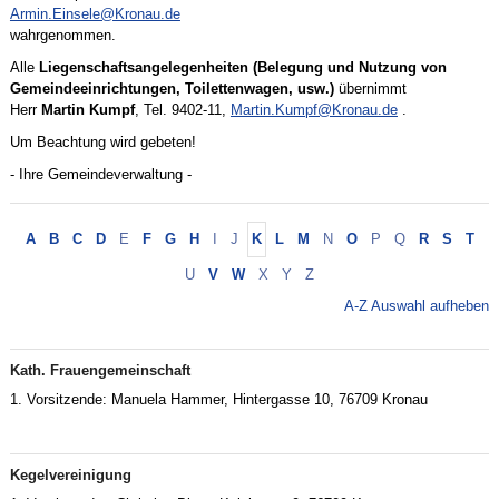
historische Gebäude beherbergt einen großen Versammlungsraum und
Armin.Einsele@Kronau.de
Proberäume für die Vereine sowie die Volkshochschule. Die Vereinsräume
wahrgenommen.
wurden mit erheblichen Eigenleistungen des Musikvereins "Harmonie",
Alle
Liegenschaftsangelegenheiten (Belegung und Nutzung von
des Gesangvereins "Frohsinn" und des Heimatvereins ausgebaut und
Gemeindeeinrichtungen, Toilettenwagen, usw.)
übernimmt
erfreuen sich großer Beliebtheit bei ihren Nutzern.
Herr
Martin Kumpf
, Tel. 9402-11,
Martin.Kumpf@Kronau.de
.
Zukünftig wird auch das historische Forsthaus für eine Vereinsnutzung zur
Um Beachtung wird gebeten!
Verfügung stehen.
- Ihre Gemeindeverwaltung -
Neben der Bereitstellung von Räumen und Gelände für Aktivitäten
unterstützt die Gemeinde das Vereinsleben und die Jugendarbeit finanziell
mit einem Förderprogramm.
A
B
C
D
E
F
G
H
I
J
K
L
M
N
O
P
Q
R
S
T
U
V
W
X
Y
Z
A-Z Auswahl aufheben
Kath. Frauengemeinschaft
1. Vorsitzende: Manuela Hammer, Hintergasse 10, 76709 Kronau
Kegelvereinigung