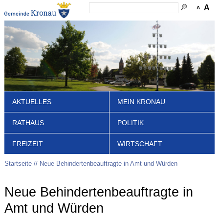
A
A
AKTUELLES
MEIN KRONAU
RATHAUS
POLITIK
FREIZEIT
WIRTSCHAFT
Startseite
Neue Behindertenbeauftragte in Amt und Würden
Neue Behindertenbeauftragte in
Amt und Würden