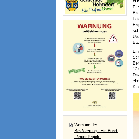
zum
Eli
Bau
Fei
Eng
sch
Übe
Bau
Ein
Sch
Ber
12.
Dav
ebe
Kin
Warnung der
Bevölkerung - Ein Bund-
Länder-Projekt