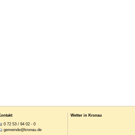
Kontakt
Wetter in Kronau
0 72 53 / 94 02 - 0
g
m
nd
kr
n
d