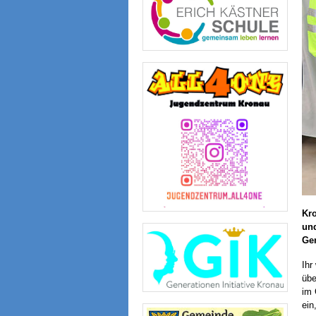
Kro
und
Ge
Ihr
übe
im 
ein