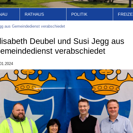
NAU
RATHAUS
POLITIK
FREIZE
egg aus Gemeindedienst verabschiedet
lisabeth Deubel und Susi Jegg aus
emeindedienst verabschiedet
01.2024