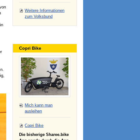
 von
Weitere Informationen
n
zum Volksbund
s
in
Copri Bike
r
n.
ig,
Mich kann man
ausleihen
Copri Bike
Die bisherige Sharee.bike