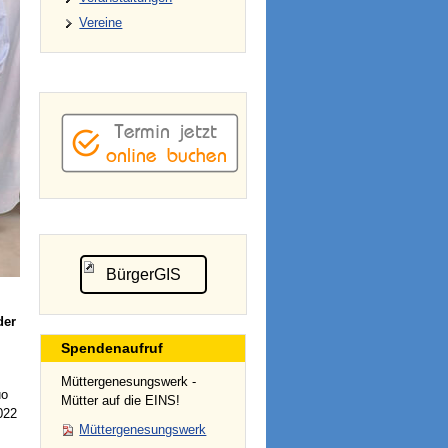
Vereine
BürgerGIS
der
Spendenaufruf
Müttergenesungswerk -
uo
Mütter auf die EINS!
022
Müttergenesungswerk