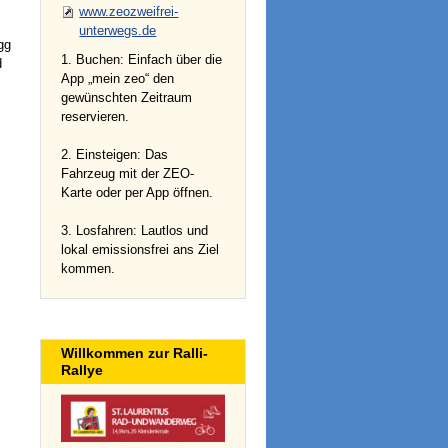
www.zeozweifrei-
unterwegs.de
gg
1. Buchen: Einfach über die
d
App „mein zeo“ den
gewünschten Zeitraum
reservieren.
2. Einsteigen: Das
Fahrzeug mit der ZEO-
Karte oder per App öffnen.
3. Losfahren: Lautlos und
lokal emissionsfrei ans Ziel
kommen.
Willkommen zur Ralli-
Rallye