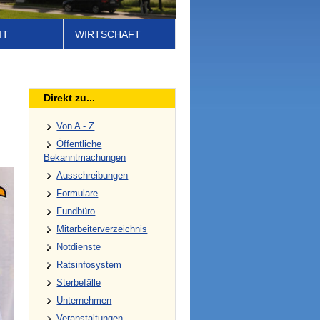
IT
WIRTSCHAFT
Direkt zu...
Von A - Z
Öffentliche
Bekanntmachungen
Ausschreibungen
Formulare
Fundbüro
Mitarbeiterverzeichnis
Notdienste
Ratsinfosystem
Sterbefälle
Unternehmen
Veranstaltungen