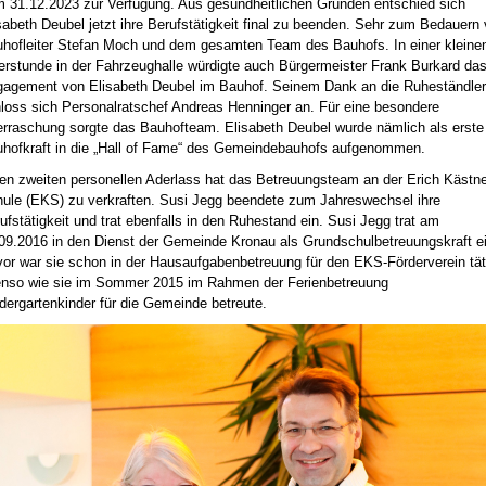
 31.12.2023 zur Verfügung. Aus gesundheitlichen Gründen entschied sich
sabeth Deubel jetzt ihre Berufstätigkeit final zu beenden. Sehr zum Bedauern
hofleiter Stefan Moch und dem gesamten Team des Bauhofs. In einer kleine
erstunde in der Fahrzeughalle würdigte auch Bürgermeister Frank Burkard da
agement von Elisabeth Deubel im Bauhof. Seinem Dank an die Ruheständler
loss sich Personalratschef Andreas Henninger an. Für eine besondere
rraschung sorgte das Bauhofteam. Elisabeth Deubel wurde nämlich als erste
hofkraft in die „Hall of Fame“ des Gemeindebauhofs aufgenommen.
en zweiten personellen Aderlass hat das Betreuungsteam an der Erich Kästne
ule (EKS) zu verkraften. Susi Jegg beendete zum Jahreswechsel ihre
ufstätigkeit und trat ebenfalls in den Ruhestand ein. Susi Jegg trat am
09.2016 in den Dienst der Gemeinde Kronau als Grundschulbetreuungskraft ei
or war sie schon in der Hausaufgabenbetreuung für den EKS-Förderverein tät
nso wie sie im Sommer 2015 im Rahmen der Ferienbetreuung
dergartenkinder für die Gemeinde betreute.