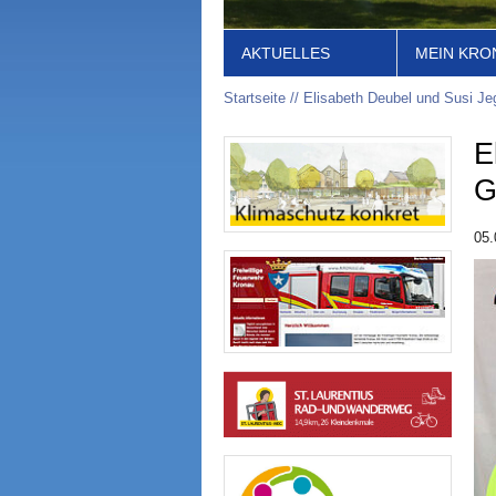
AKTUELLES
MEIN KRO
Startseite
Elisabeth Deubel und Susi J
E
G
05.