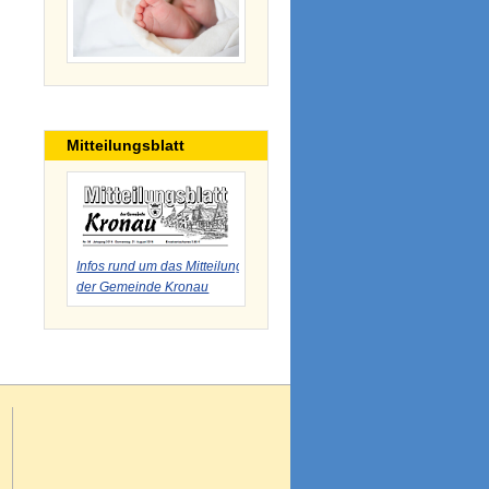
Mitteilungsblatt
Infos rund um das Mitteilungsblatt
der Gemeinde Kronau