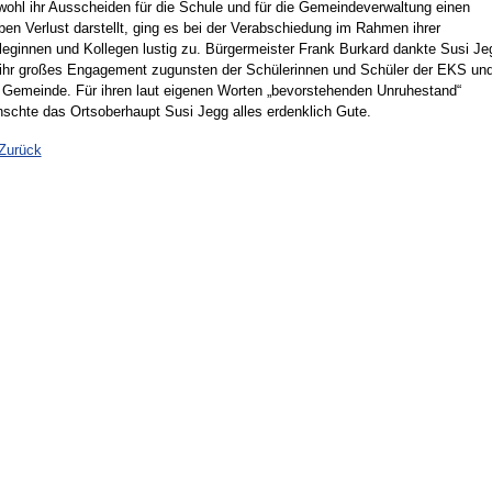
ohl ihr Ausscheiden für die Schule und für die Gemeindeverwaltung einen
ben Verlust darstellt, ging es bei der Verabschiedung im Rahmen ihrer
leginnen und Kollegen lustig zu. Bürgermeister Frank Burkard dankte Susi Je
 ihr großes Engagement zugunsten der Schülerinnen und Schüler der EKS un
 Gemeinde. Für ihren laut eigenen Worten „bevorstehenden Unruhestand“
schte das Ortsoberhaupt Susi Jegg alles erdenklich Gute.
Zurück