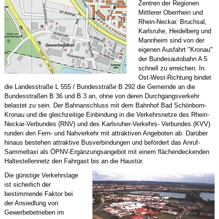
Zentren der Regionen
Mittlerer Oberrhein und
Rhein-Neckar. Bruchsal,
Karlsruhe, Heidelberg und
Mannheim sind von der
eigenen Ausfahrt "Kronau"
der Bundesautobahn A 5
schnell zu erreichen. In
Ost-West-Richtung bindet
die Landesstraße L 555 / Bundesstraße B 292 die Gemeinde an die
Bundesstraßen B 36 und B 3 an, ohne von deren Durchgangsverkehr
belastet zu sein. Der Bahnanschluss mit dem Bahnhof Bad Schönborn-
Kronau und die gleichzeitige Einbindung in die Verkehrsnetze des Rhein-
Neckar-Verbundes (RNV) und des Karlsruher-Verkehrs- Verbundes (KVV)
runden den Fern- und Nahverkehr mit attraktiven Angeboten ab. Darüber
hinaus bestehen attraktive Busverbindungen und befördert das Anruf-
Sammeltaxi als ÖPNV-Ergänzungsangebot mit einem flächendeckenden
Haltestellennetz den Fahrgast bis an die Haustür.
Die günstige Verkehrslage
ist sicherlich der
bestimmende Faktor bei
der Ansiedlung von
Gewerbebetrieben im