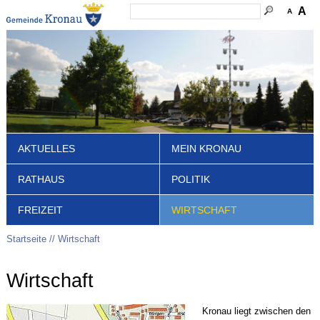
A
A
AKTUELLES
MEIN KRONAU
RATHAUS
POLITIK
FREIZEIT
WIRTSCHAFT
Startseite
Wirtschaft
Wirtschaft
Kronau liegt zwischen den