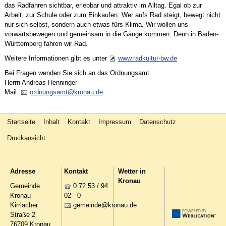
das Radfahren sichtbar, erlebbar und attraktiv im Alltag. Egal ob zur
Arbeit, zur Schule oder zum Einkaufen: Wer aufs Rad steigt, bewegt nicht
nur sich selbst, sondern auch etwas fürs Klima. Wir wollen uns
vorwärtsbewegen und gemeinsam in die Gänge kommen: Denn in Baden-
Württemberg fahren wir Rad.
Weitere Informationen gibt es unter
www.radkultur-bw.de
Bei Fragen wenden Sie sich an das Ordnungsamt
Herrn Andreas Henninger
Mail:
rdn
ngs
mt
kr
n
d
Startseite
Inhalt
Kontakt
Impressum
Datenschutz
Druckansicht
Adresse
Kontakt
Wetter in
Kronau
Gemeinde
0 72 53 / 94
Kronau
02 - 0
Kirrlacher
g
m
nd
kr
n
d
Straße 2
76709 Kronau