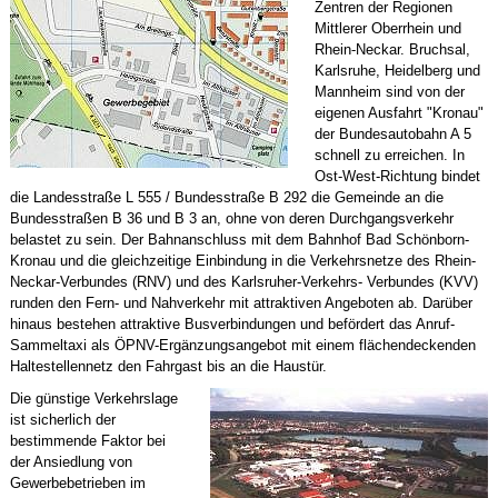
Zentren der Regionen
Mittlerer Oberrhein und
Rhein-Neckar. Bruchsal,
Karlsruhe, Heidelberg und
Mannheim sind von der
eigenen Ausfahrt "Kronau"
der Bundesautobahn A 5
schnell zu erreichen. In
Ost-West-Richtung bindet
die Landesstraße L 555 / Bundesstraße B 292 die Gemeinde an die
Bundesstraßen B 36 und B 3 an, ohne von deren Durchgangsverkehr
belastet zu sein. Der Bahnanschluss mit dem Bahnhof Bad Schönborn-
Kronau und die gleichzeitige Einbindung in die Verkehrsnetze des Rhein-
Neckar-Verbundes (RNV) und des Karlsruher-Verkehrs- Verbundes (KVV)
runden den Fern- und Nahverkehr mit attraktiven Angeboten ab. Darüber
hinaus bestehen attraktive Busverbindungen und befördert das Anruf-
Sammeltaxi als ÖPNV-Ergänzungsangebot mit einem flächendeckenden
Haltestellennetz den Fahrgast bis an die Haustür.
Die günstige Verkehrslage
ist sicherlich der
bestimmende Faktor bei
der Ansiedlung von
Gewerbebetrieben im