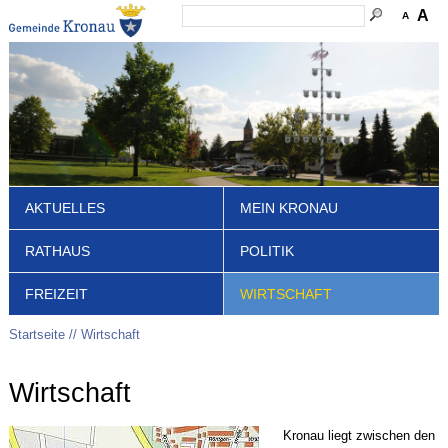
A
A
AKTUELLES
MEIN KRONAU
RATHAUS
POLITIK
FREIZEIT
WIRTSCHAFT
Startseite
Wirtschaft
Wirtschaft
Kronau liegt zwischen den